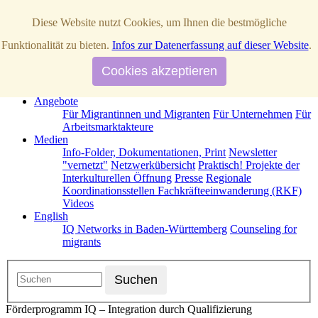
Diese Website nutzt Cookies, um Ihnen die bestmögliche
Startseite
Funktionalität zu bieten.
Infos zur Datenerfassung auf dieser Website
.
Über Uns
News / Aktuelles
IQ Netzwerke in Baden-Württemberg
Cookies akzeptieren
Operative Partner
Strategische Partner
Termine
Förderprogramm IQ
Kontakt
Angebote
Für Migrantinnen und Migranten
Für Unternehmen
Für
Arbeitsmarktakteure
Medien
Info-Folder, Dokumentationen, Print
Newsletter
"vernetzt"
Netzwerkübersicht
Praktisch! Projekte der
Interkulturellen Öffnung
Presse
Regionale
Koordinationsstellen Fachkräfteeinwanderung (RKF)
Videos
English
IQ Networks in Baden-Württemberg
Counseling for
migrants
Förderprogramm IQ – Integration durch Qualifizierung