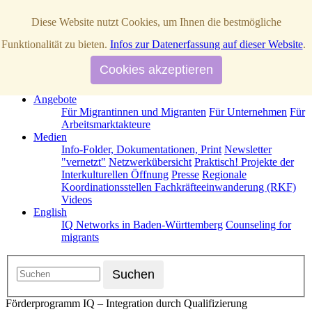
Diese Website nutzt Cookies, um Ihnen die bestmögliche
Startseite
Funktionalität zu bieten.
Infos zur Datenerfassung auf dieser Website
.
Über Uns
News / Aktuelles
IQ Netzwerke in Baden-Württemberg
Cookies akzeptieren
Operative Partner
Strategische Partner
Termine
Förderprogramm IQ
Kontakt
Angebote
Für Migrantinnen und Migranten
Für Unternehmen
Für
Arbeitsmarktakteure
Medien
Info-Folder, Dokumentationen, Print
Newsletter
"vernetzt"
Netzwerkübersicht
Praktisch! Projekte der
Interkulturellen Öffnung
Presse
Regionale
Koordinationsstellen Fachkräfteeinwanderung (RKF)
Videos
English
IQ Networks in Baden-Württemberg
Counseling for
migrants
Förderprogramm IQ – Integration durch Qualifizierung