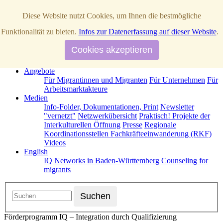
Diese Website nutzt Cookies, um Ihnen die bestmögliche
Startseite
Funktionalität zu bieten.
Infos zur Datenerfassung auf dieser Website
.
Über Uns
News / Aktuelles
IQ Netzwerke in Baden-Württemberg
Cookies akzeptieren
Operative Partner
Strategische Partner
Termine
Förderprogramm IQ
Kontakt
Angebote
Für Migrantinnen und Migranten
Für Unternehmen
Für
Arbeitsmarktakteure
Medien
Info-Folder, Dokumentationen, Print
Newsletter
"vernetzt"
Netzwerkübersicht
Praktisch! Projekte der
Interkulturellen Öffnung
Presse
Regionale
Koordinationsstellen Fachkräfteeinwanderung (RKF)
Videos
English
IQ Networks in Baden-Württemberg
Counseling for
migrants
Förderprogramm IQ – Integration durch Qualifizierung