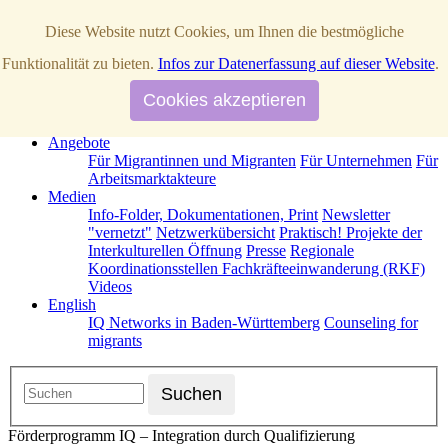
Diese Website nutzt Cookies, um Ihnen die bestmögliche
Startseite
Funktionalität zu bieten.
Infos zur Datenerfassung auf dieser Website
.
Über Uns
News / Aktuelles
IQ Netzwerke in Baden-Württemberg
Cookies akzeptieren
Operative Partner
Strategische Partner
Termine
Förderprogramm IQ
Kontakt
Angebote
Für Migrantinnen und Migranten
Für Unternehmen
Für
Arbeitsmarktakteure
Medien
Info-Folder, Dokumentationen, Print
Newsletter
"vernetzt"
Netzwerkübersicht
Praktisch! Projekte der
Interkulturellen Öffnung
Presse
Regionale
Koordinationsstellen Fachkräfteeinwanderung (RKF)
Videos
English
IQ Networks in Baden-Württemberg
Counseling for
migrants
Förderprogramm IQ – Integration durch Qualifizierung