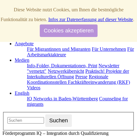
Diese Website nutzt Cookies, um Ihnen die bestmögliche
Startseite
Funktionalität zu bieten.
Infos zur Datenerfassung auf dieser Website
.
Über Uns
News / Aktuelles
IQ Netzwerke in Baden-Württemberg
Cookies akzeptieren
Operative Partner
Strategische Partner
Termine
Förderprogramm IQ
Kontakt
Angebote
Für Migrantinnen und Migranten
Für Unternehmen
Für
Arbeitsmarktakteure
Medien
Info-Folder, Dokumentationen, Print
Newsletter
"vernetzt"
Netzwerkübersicht
Praktisch! Projekte der
Interkulturellen Öffnung
Presse
Regionale
Koordinationsstellen Fachkräfteeinwanderung (RKF)
Videos
English
IQ Networks in Baden-Württemberg
Counseling for
migrants
Förderprogramm IQ – Integration durch Qualifizierung