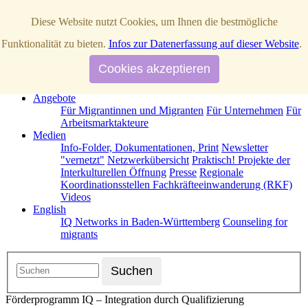
Diese Website nutzt Cookies, um Ihnen die bestmögliche
Startseite
Funktionalität zu bieten.
Infos zur Datenerfassung auf dieser Website
.
Über Uns
News / Aktuelles
IQ Netzwerke in Baden-Württemberg
Cookies akzeptieren
Operative Partner
Strategische Partner
Termine
Förderprogramm IQ
Kontakt
Angebote
Für Migrantinnen und Migranten
Für Unternehmen
Für
Arbeitsmarktakteure
Medien
Info-Folder, Dokumentationen, Print
Newsletter
"vernetzt"
Netzwerkübersicht
Praktisch! Projekte der
Interkulturellen Öffnung
Presse
Regionale
Koordinationsstellen Fachkräfteeinwanderung (RKF)
Videos
English
IQ Networks in Baden-Württemberg
Counseling for
migrants
Förderprogramm IQ – Integration durch Qualifizierung